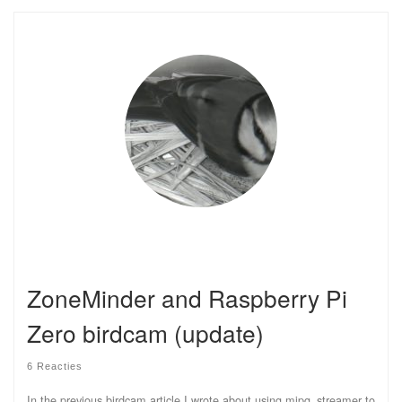
ZoneMinder and Raspberry Pi
Zero birdcam (update)
6 Reacties
In the previous birdcam article I wrote about using mjpg_streamer to