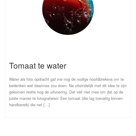
Tomaat te water
Water als foto opdracht gaf me nog de nodige hoofdbrekens om te
bedenken wat daarmee zou doen. Na uiteindelijk met dit idee te zijn
gekomen restte nog de uitvoering. Dat valt niet mee om dat op de
juiste manier te fotograferen: Een tomaat (die lag toevallig binnen
handbereik) die net […]