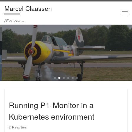
Marcel Claassen
Ga naar inhoud
Me
Alles over…
.
MEER..
Running P1-Monitor in a
Kubernetes environment
2 Reacties