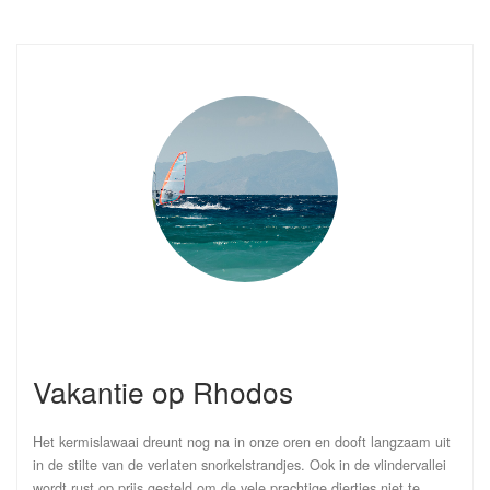
Vakantie op Rhodos
Het kermislawaai dreunt nog na in onze oren en dooft langzaam uit
in de stilte van de verlaten snorkelstrandjes. Ook in de vlindervallei
wordt rust op prijs gesteld om de vele prachtige diertjes niet te