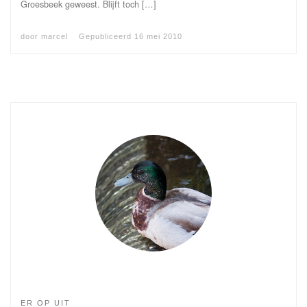
Groesbeek geweest. Blijft toch […]
door
marcel
Gepubliceerd
16 mei 2010
ER OP UIT