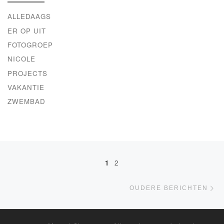
ALLEDAAGS
ER OP UIT
FOTOGROEP
NICOLE
PROJECTS
VAKANTIE
ZWEMBAD
Berichten navigatie
1
2
Ou
OUDERE BERICHTEN