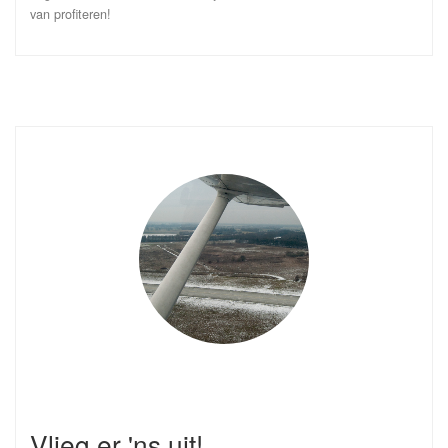
van profiteren!
Vlieg er 'ns uit!