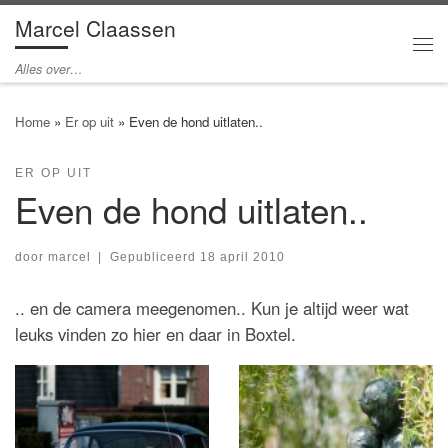
Marcel Claassen
Ga naar inhoud
Me
Alles over…
Home
»
Er op uit
»
Even de hond uitlaten..
ER OP UIT
Even de hond uitlaten..
door
marcel
|
Gepubliceerd
18 april 2010
.. en de camera meegenomen.. Kun je altijd weer wat
leuks vinden zo hier en daar in Boxtel.