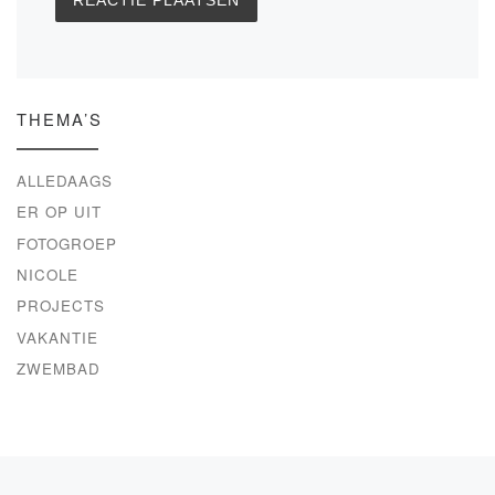
THEMA’S
ALLEDAAGS
ER OP UIT
FOTOGROEP
NICOLE
PROJECTS
VAKANTIE
ZWEMBAD
Bericht navigatie
Vorig bericht